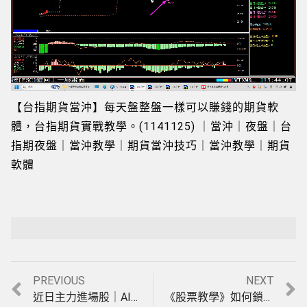
Loaded
:
Playback Rate
Unmute
11.14%
【台指期貨當沖】每天盤整盤一樣可以賺錢的期貨軟
體，台指期貨實戰教學。(1141125) ｜當沖｜夜盤｜台
指期夜盤｜當沖教學｜期貨當沖技巧｜當沖教學｜期貨
軟體
Previous
Next
PREVIOUS
NEXT
文
post:
post:
近日主力進場股｜AI程式選股｜盤中即時｜尋找底部主力籌碼｜賺主力進場最會飆的那一段｜在股市賺錢實例｜股票教學。(1141009)＃股票賺錢＃股市分析教學＃股票選股＃股票軟體
《股票教學》如何鎖定主力吃貨籌碼，跟著主力底部進場賺大錢 ＃股票賺錢＃股市分析教學＃股票選股＃股票軟體＃股票看盤軟體＃主力籌碼＃股票投資