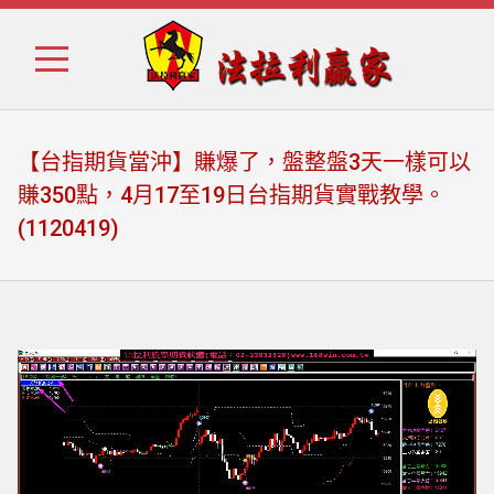
Skip
Skip
to
to
navigation
content
【台指期貨當沖】賺爆了，盤整盤3天一樣可以
賺350點，4月17至19日台指期貨實戰教學。
(1120419)