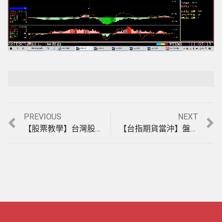
Loaded
:
Playback Rate
Unmute
4.50%
Previous
Next
PREVIOUS
NEXT
文
post:
post:
【股票教學】台灣股市是一個特殊的主力市場，有主力的股票才會飆，教您如何找底部有主力進場最會飆的那一段，實例教學。(1120419)《股票分析軟體》《股票當沖軟體》《期貨軟體》
【台指期貨當沖】盤整盤一樣賺和趨勢盤賺最多，4天再賺500點，你的軟體為什麼還是賠?4月20至25日期貨當沖教學。(1120425)《台指期貨當沖技巧》《期貨軟體》《當沖軟體》《當沖教學》
章
導
覽