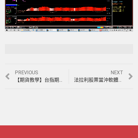
Loaded
:
Playback Rate
Unmute
5.58%
Previous
Next
PREVIOUS
NEXT
文
post:
post:
【期貨教學】台指期貨當沖盤整盤也能獲利的軟體，新增”天地軌道1分”決策指標介紹教學。(1110325)
法拉利股票當沖軟體，新增每筆20張及60張以上主力大單籌碼分析，現股當沖教學。(1110407)
章
導
覽