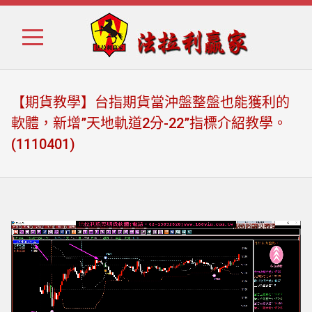
Skip
Skip
to
to
navigation
content
【期貨教學】台指期貨當沖盤整盤也能獲利的
軟體，新增”天地軌道2分-22”指標介紹教學。
(1110401)