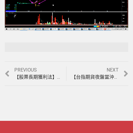
Loaded
:
Playback Rate
Unmute
100.00%
Previous
Next
PREVIOUS
NEXT
文
post:
post:
【股票長期獲利法】底部有主力、大戶鎖碼的股票才會飆，近日主力進場股實例股票教學。(1111130)
【台指期貨夜盤當沖教學】台指期貨《午盤當沖》，盤整盤每天賺15點的方法，12月13至15日模擬教學。(1111215)
章
導
覽