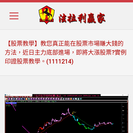
Skip
Skip
to
to
navigation
content
【股票教學】教您真正能在股票市場賺大錢的
方法，近日主力底部進場，即將大漲股票?實例
印證股票教學。(1111214)