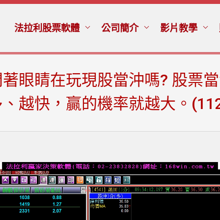
法拉利股票軟體
公司簡介
影片教學
著眼睛在玩現股當沖嗎? 股票
越快，贏的機率就越大。(1120