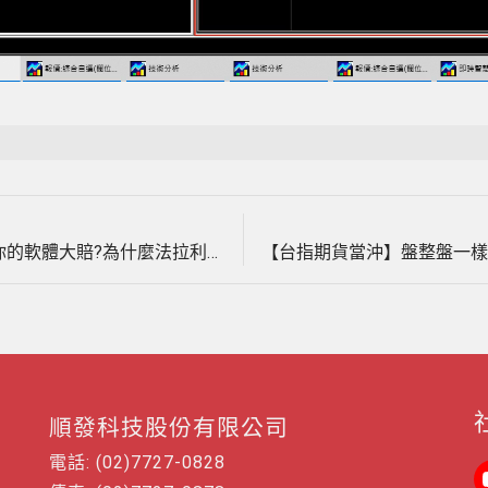
Next
文
post:
【台指期貨當沖】最近行情都在跳黏巴達，你的軟體大賠?為什麼法拉利期貨軟體還是有機會賺錢?3月28日至30日台指期貨教學。(1120330)
章
導
覽
順發科技股份有限公司
電話: (02)7727-0828