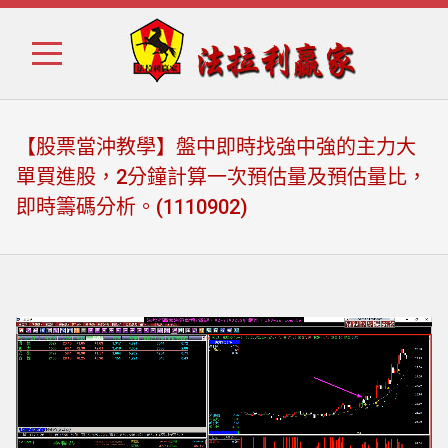
Skip
Skip
to
to
navigation
content
【股票當沖教學】盤中即時找強中強的主力大
單買進股，2分鐘計算一次預估量及預估量比，
即時籌碼分析。(1110902)