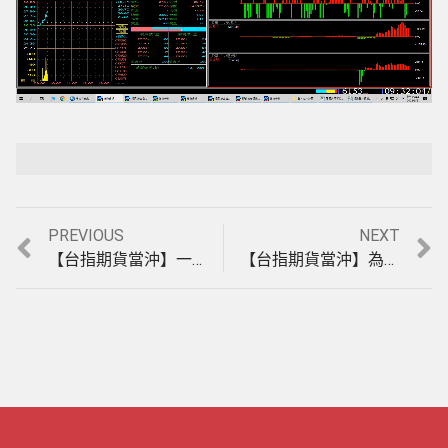
Loaded
:
Playback Rate
Unmute
5.84%
Previous
Next
PREVIOUS
NEXT
文
post:
post:
【台指期貨當沖】一星期都是盤整盤，還能賺480點，為什麼你的軟體還是大賠?8月19至25日，期貨教學。(1110825)
【台指期貨當沖】為什麼一個星期都是盤整盤，還能每天大賺，你的軟體卻還是大賠?9月2至7日，期貨教學。(1110907)
章
導
覽