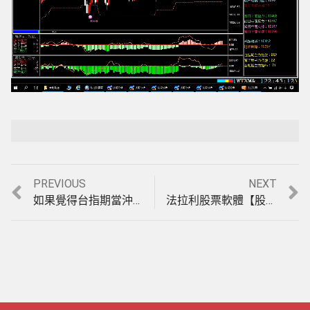
Loaded
:
Playback Rate
Unmute
3.68%
Previous
Next
PREVIOUS
NEXT
文
post:
post:
如果覺得台指期當沖太累，【富豪期指波段】指標，讓您操作台指期也能輕鬆獲利，11月份獲利606點(收盤價計算)，實例影音教學。(1061207)
法拉利股票軟體【股票當沖】系統，新增量能比，及1分鐘K線選股操作，讓即時選股更快速、更精準，盤中實機操作影音教學。(1061024)
章
導
覽