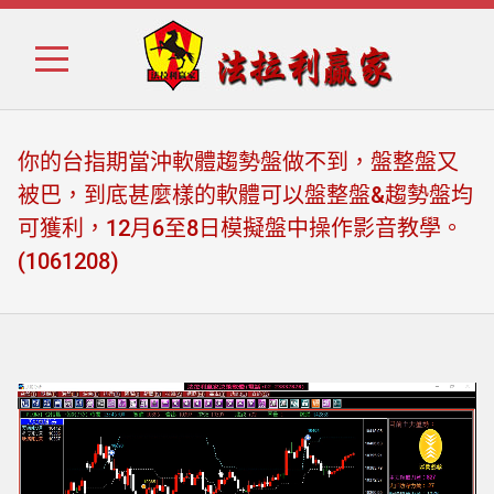
Skip
Skip
to
to
navigation
content
你的台指期當沖軟體趨勢盤做不到，盤整盤又
被巴，到底甚麼樣的軟體可以盤整盤&趨勢盤均
可獲利，12月6至8日模擬盤中操作影音教學。
(1061208)