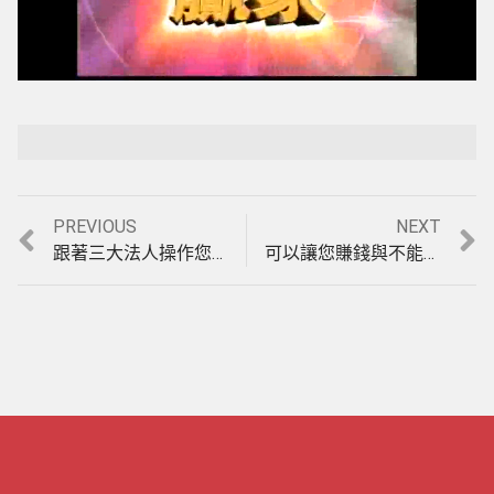
Loaded
:
Playback Rate
Unmute
3.28%
Previous
Next
PREVIOUS
NEXT
文
post:
post:
跟著三大法人操作您可能賠更多。(970902)
可以讓您賺錢與不能讓您賺錢的軟體差別？(970903)
章
導
覽