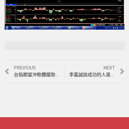
Loaded
:
Playback Rate
Unmute
100.00%
Previous
Next
PREVIOUS
NEXT
文
post:
post:
台指期當沖軟體趨勢盤大家都會賺，要在盤整盤也能獲利才厲害，【天地軌道】唯一盤整盤&趨勢盤均可操作的期貨看盤軟體，實例印證影音教學。(1050603)
李嘉誠說成功的人是跟對人，迷路的人是問錯人。有一套好的股票軟體你就不會迷航，實例印證影音教學。(1050607)
章
導
覽