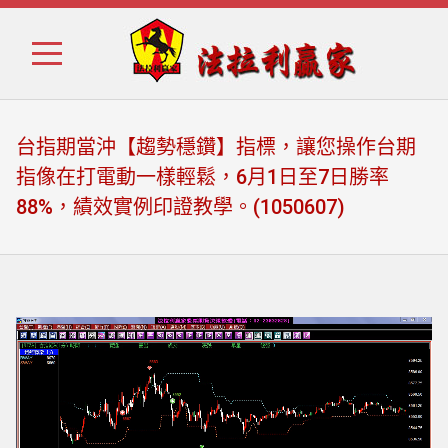
Skip
Skip
to
to
navigation
content
台指期當沖【趨勢穩鑽】指標，讓您操作台期
指像在打電動一樣輕鬆，6月1日至7日勝率
88%，績效實例印證教學。(1050607)