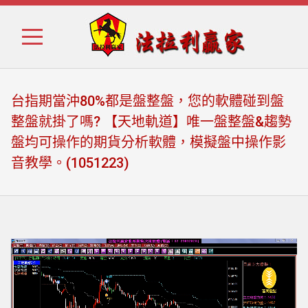
Skip
Skip
to
to
navigation
content
台指期當沖80%都是盤整盤，您的軟體碰到盤
整盤就掛了嗎? 【天地軌道】唯一盤整盤&趨勢
盤均可操作的期貨分析軟體，模擬盤中操作影
音教學。(1051223)