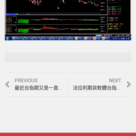
Loaded
:
Playback Rate
Unmute
4.56%
Previous
Next
PREVIOUS
NEXT
文
post:
post:
最近台指期又是一直盤，您的台期當沖軟體是不是又被雙巴?【天地軌道】唯一盤整盤&趨勢盤均可獲利的期貨看盤軟體，模擬操作影音教學(1051214)
法拉利期貨軟體台指期貨波段操作(留倉操作)，【富豪期指】決策指標10分鐘K線，12月交易績效，實例印證說明影音教學。(1051223)
章
導
覽