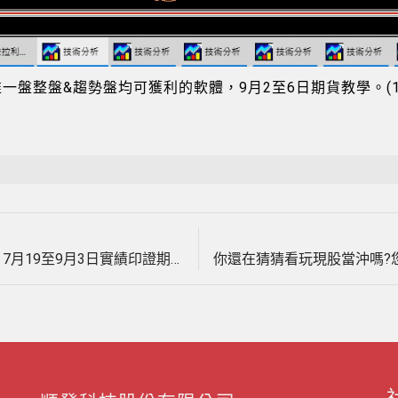
盤整盤&趨勢盤均可獲利的軟體，9月2至6日期貨教學。(110
Next
文
post:
台指期貨波段單操作，1個半月獲利2100點，7月19至9月3日實績印證期貨教學。(1100903)
章
導
覽