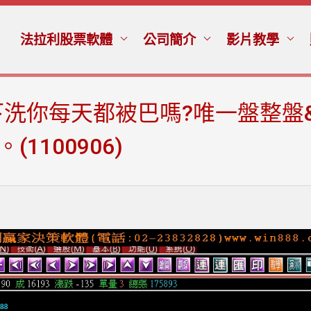
法拉利股票軟體
公司簡介
影片教學
洗你每天都被巴嗎?唯一盤整盤
1100906)