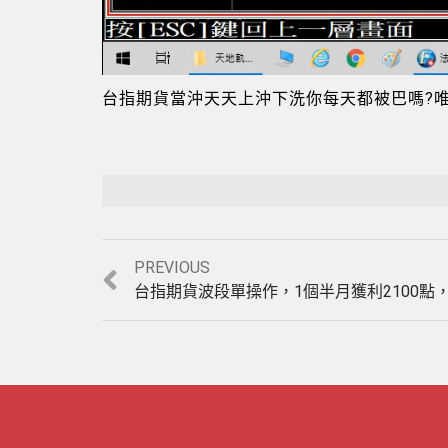
Loaded
:
4.92%
台指期貨當沖天天上沖下洗你每天都被巴嗎?唯一
Previous
PREVIOUS
post: