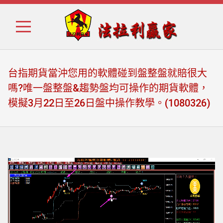
Skip
Skip
to
to
navigation
content
台指期貨當沖您用的軟體碰到盤整盤就賠很大
嗎?唯一盤整盤&趨勢盤均可操作的期貨軟體，
模擬3月22日至26日盤中操作教學。(1080326)