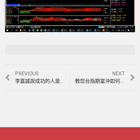
Loaded
:
Playback Rate
Unmute
5.15%
Previous
Next
PREVIOUS
NEXT
文
post:
post:
李嘉誠說成功的人是跟對人，迷路的人是問錯人。有主力了股票才會飆，掌握黃金底部區跟著主力賺大錢，實例印證影音教學。(1080313)
教您台指期當沖如何空最高買最低，趨勢盤賺最多，盤整盤一樣賺的方法，3月28日至4月2日模擬盤中教學。(1080402)
章
導
覽