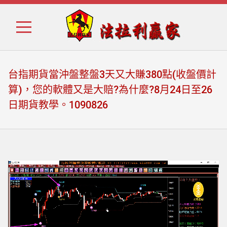
Skip
Skip
to
to
navigation
content
台指期貨當沖盤整盤3天又大賺380點(收盤價計
算)，您的軟體又是大賠?為什麼?8月24日至26
日期貨教學。1090826