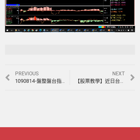
Loaded
:
Playback Rate
Unmute
4.66%
Previous
Next
PREVIOUS
NEXT
文
post:
post:
1090814-盤整盤台指期貨當沖一星期又大賺500點(收盤價計算)，您的軟體為什麼還是大賠?8月10日至14日期貨教學。
【股票教學】近日台股族群已經輪動到中小型及傳產股，你還後知後覺嗎?實例印證教學。(1090907)。
章
導
覽