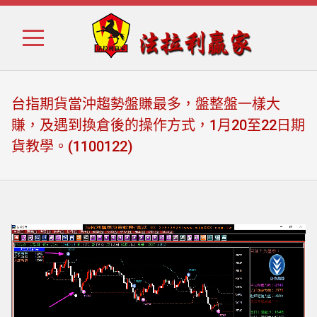
Skip
Skip
to
to
navigation
content
台指期貨當沖趨勢盤賺最多，盤整盤一樣大
賺，及遇到換倉後的操作方式，1月20至22日期
貨教學。(1100122)