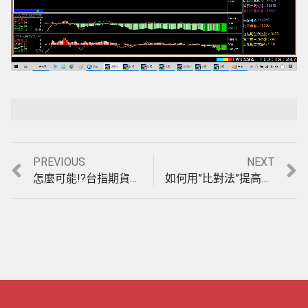
Loaded
:
Playback Rate
Unmute
4.60%
Previous
Next
PREVIOUS
NEXT
文
post:
post:
怎麼可能!?台指期貨當沖2天盤整盤可以大賺540點(收盤價計算)?1月15日、18日期貨教學。(1100118)
如何用”比對法”提高現股當沖的勝率，法拉利贏家股票當沖教學。(1091126)
章
導
覽