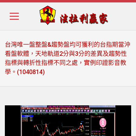
Skip
Skip
to
to
navigation
content
台灣唯一盤整盤&趨勢盤均可獲利的台指期當沖
看盤軟體，天地軌道2分與3分的差異及趨勢性
指標與轉折性指標不同之處，實例印證影音教
學。(1040814)