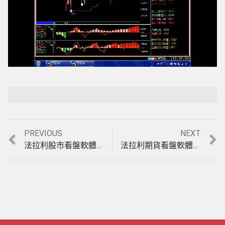
Loaded
:
Playback Rate
Unmute
100.00%
Previous
Next
PREVIOUS
NEXT
文
post:
post:
法拉利股市看盤軟體讓您跟著主力買賣，把獲利輕鬆放口袋，高點放空再賺一波，按此觀看實例影音教學。(1040729)
法拉利期貨看盤軟體，台指期波段決策指標【富豪期指】，7、8月獲利近1000點的操作法，實例印證教學影音教學。(1040821)
章
導
覽