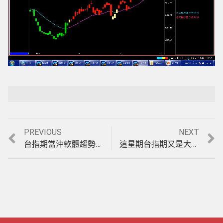
Loaded
:
Playback Rate
Unmute
100.00%
Previous
Next
PREVIOUS
NEXT
文
post:
post:
台指期當沖軟體趨勢盤大家都會賺，要在盤整盤也能獲利才厲害，【天地軌道】唯一盤整盤&趨勢盤均可操作的期貨看盤軟體，實例印證影音教學。(1050808)
這星期台指期又是大盤整，您的期貨當沖軟體是不是又大賠?我們法拉利期貨分析軟體的【天地軌道】當沖還是大賺，模擬盤中實例印證影音教學。(1050812)
章
導
覽