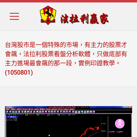
Skip
Skip
to
to
navigation
content
台灣股市是一個特殊的市場，有主力的股票才
會飆，法拉利股票看盤分析軟體，只做底部有
主力進場最會飆的那一段，實例印證教學。
(1050801)