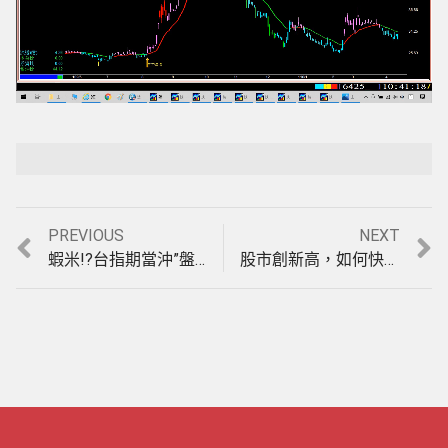
Loaded
:
Playback Rate
Unmute
100.00%
Previous
Next
PREVIOUS
NEXT
文
post:
post:
蝦米!?台指期當沖”盤整盤”3天可以大賺580點(收盤價計算)?你的軟體還是賠?4月9至13日期貨教學。(1100413)
股市創新高，如何快速知道資金輪動到哪一個族群?跟著主力底部進場賺錢，股票教學。(1100419)
章
導
覽