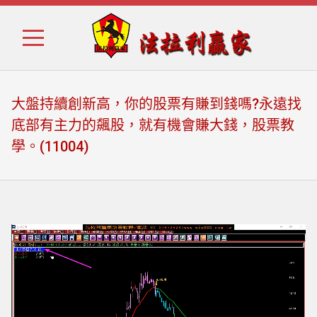
Skip
Skip
to
to
navigation
content
大盤持續創新高，你的股票有賺到錢嗎?永遠找
底部有主力的飆股，就有機會賺大錢，股票教
學。(11004)