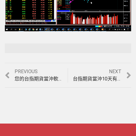
Loaded
:
Playback Rate
Unmute
100.00%
Previous
Next
PREVIOUS
NEXT
文
post:
post:
您的台指期貨當沖軟體最近又被巴的很慘嗎?為什麼法拉利期貨軟體還能大賺，4月2至11日模擬盤中實例印證。(1080411)
台指期貨當沖10天有8天都是盤整盤，教您趨勢盤賺最多，盤整盤一樣賺的方法，4月18至23日模擬盤中操作實例印證教學。(1080423)
章
導
覽