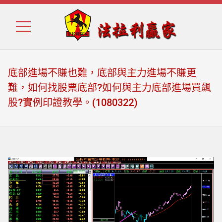
Skip
Skip
to
to
navigation
content
底部進場不賺也難，底部與主力進場不賺更
難，如何找股票底部?如何與主力底部進場買飆
股?實例印證教學。(1080322)