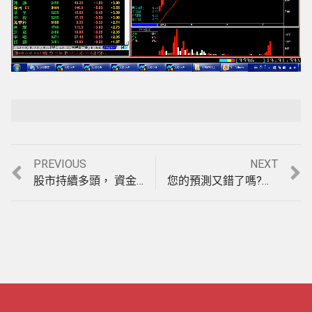
Loaded
:
Playback Rate
Unmute
100.00%
Previous
Next
PREVIOUS
NEXT
文
post:
post:
股市持續多頭， 資金輪動快速如何精準掌握飆股?法拉利股市看盤軟體，自動幫您尋找近日底部主力進場即將狂飆的股票，實例印證影音教學。(1050701)
您的預測又錯了嗎?行情持續上漲，還沒找到好的方法進場嗎?法拉利股票分析看盤軟體跟著主力底部進場，讓您不賺也難，實例印證教學。(1050715)
章
導
覽