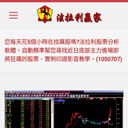
Skip
Skip
to
to
navigation
content
您每天花5個小時在找飆股嗎?法拉利股票分析
軟體，自動精準幫您尋找近日底部主力進場即
將狂飆的股票，實例印證影音教學。(1050707)