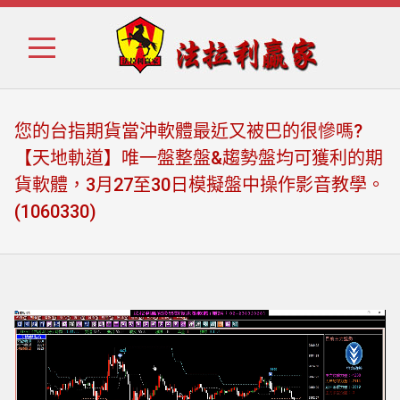
Skip
Skip
to
to
navigation
content
您的台指期貨當沖軟體最近又被巴的很慘嗎?
【天地軌道】唯一盤整盤&趨勢盤均可獲利的期
貨軟體，3月27至30日模擬盤中操作影音教學。
(1060330)