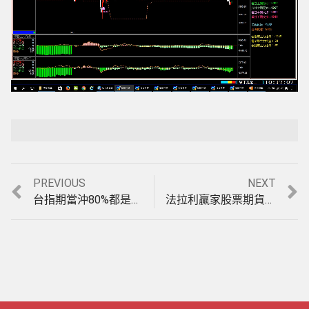
Loaded
:
Playback Rate
Unmute
3.71%
Previous
Next
PREVIOUS
NEXT
文
post:
post:
台指期當沖80%都是盤整盤，您的軟體碰到盤整盤就掛了嗎?唯一盤整盤&趨勢盤均可操作的期貨分析軟體，3月20至24日模擬盤中操作影音教學。(1060324)
法拉利贏家股票期貨軟體，新增【台期指天地波段指標】介紹及操作使用影音教學。(1060407)
章
導
覽