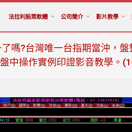
法拉利股票軟體
公司簡介
影片教學
了嗎?台灣唯一台指期當沖，盤
盤中操作實例印證影音教學。(103