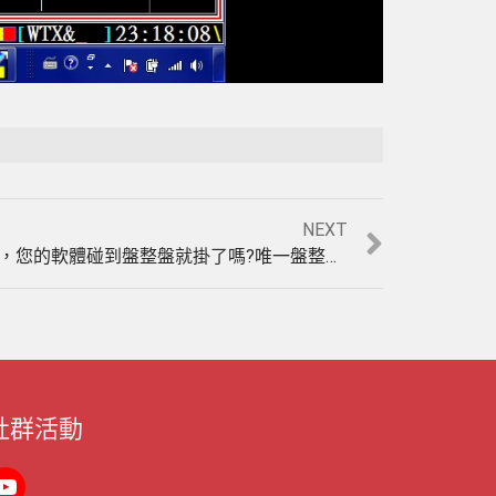
NEXT
台指期貨當沖80%都是盤整盤，您的軟體碰到盤整盤就掛了嗎?唯一盤整盤&趨勢盤均可操作的軟體，3分K線9月29至10月3日操作實例印證影音教學。(1031003)
社群活動