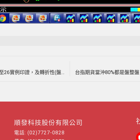
Next
文
post:
台指期當沖【天地軌道】3分及2分K線9月18至26實例印證，及轉折性(盤整盤)指標與趨勢性指標有何差異，影音教學。(1030926)
章
導
覽
順發科技股份有限公司
電話: (02)7727-0828