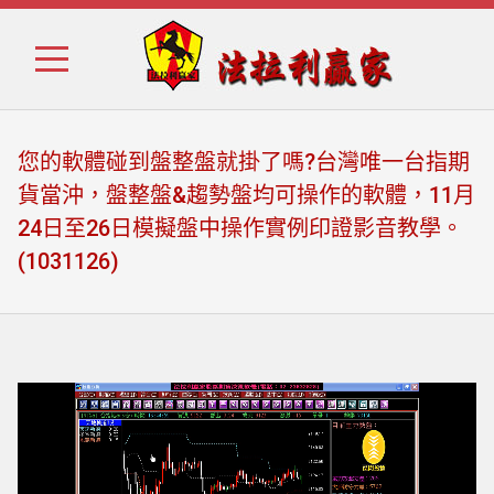
Skip
Skip
to
to
navigation
content
您的軟體碰到盤整盤就掛了嗎?台灣唯一台指期
貨當沖，盤整盤&趨勢盤均可操作的軟體，11月
24日至26日模擬盤中操作實例印證影音教學。
(1031126)