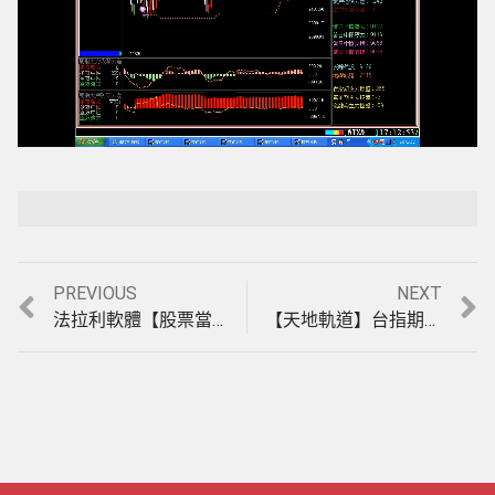
Loaded
:
Playback Rate
Unmute
5.67%
Previous
Next
PREVIOUS
NEXT
文
post:
post:
法拉利軟體【股票當沖】指標，盤中即時告知主力正在攻擊的股票，即時選股適合當沖成功率80%的股票，實例操作影音教學。(1031124)
【天地軌道】台指期貨當沖，盤整盤&趨勢盤均可操作的軟體，11月27日至12月1日模擬盤中操作實例印證影音教學。(1031201)
章
導
覽