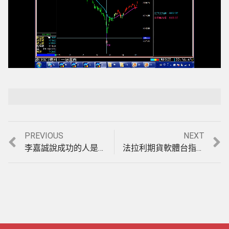
Loaded
:
Playback Rate
Unmute
100.00%
Previous
Next
PREVIOUS
NEXT
文
post:
post:
李嘉誠說成功的人是跟對人，迷路的人是問錯人。有一套好的股票軟體你就是跟對人，實例印證影音教學。(1041026)
法拉利期貨軟體台指期波段指標，【富豪期指】決策指標10分鐘K線，9月至11月依舊大賺，每筆交易績效印證，實例說明影音教學。(1041116)
章
導
覽