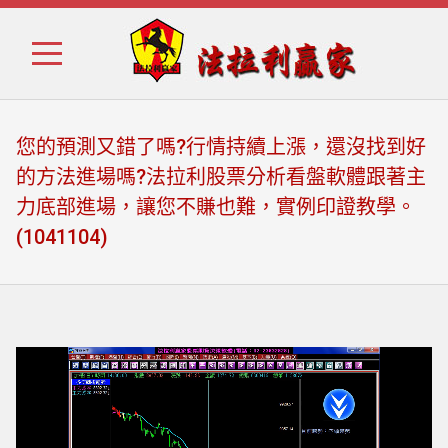
Skip
Skip
to
to
navigation
content
您的預測又錯了嗎?行情持續上漲，還沒找到好
的方法進場嗎?法拉利股票分析看盤軟體跟著主
力底部進場，讓您不賺也難，實例印證教學。
(1041104)