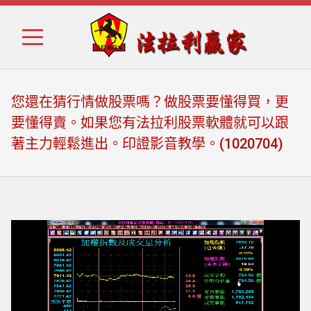
Skip
Skip
to
to
navigation
content
您還在猜行情做股票嗎？做股票要懂得買，更
要懂得賣。如果您有法拉利股票軟體就可以跟
著主力輕鬆進出。印證影音教學。(1020704)