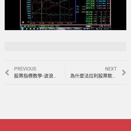
Loaded
:
Playback Rate
Unmute
100.00%
Previous
Next
PREVIOUS
NEXT
文
post:
post:
股票指標教學-波浪轉折線(1000401)
為什麼法拉利股票軟體可以讓您在股市輕鬆獲利？操作邏輯及策略與紅買綠賣軟體不同之處，印證影音教學。(1020715)
章
導
覽