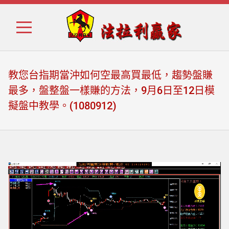
Skip
Skip
to
to
navigation
content
教您台指期當沖如何空最高買最低，趨勢盤賺
最多，盤整盤一樣賺的方法，9月6日至12日模
擬盤中教學。(1080912)