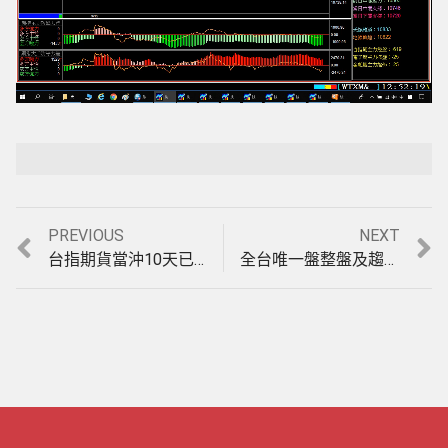
Loaded
:
Playback Rate
Unmute
2.96%
Previous
Next
PREVIOUS
NEXT
文
post:
post:
台指期貨當沖10天已經有9天都是盤整盤了，您的軟體是不是又被巴的很慘? 唯一盤整盤&趨勢盤均可操作的期貨軟體，8月19至23日模擬盤中操作教學。(1080823)
全台唯一盤整盤及趨勢盤都可以獲利的台指期貨當沖軟體，9月16至18日盤中模擬教學。(1080918)
章
導
覽