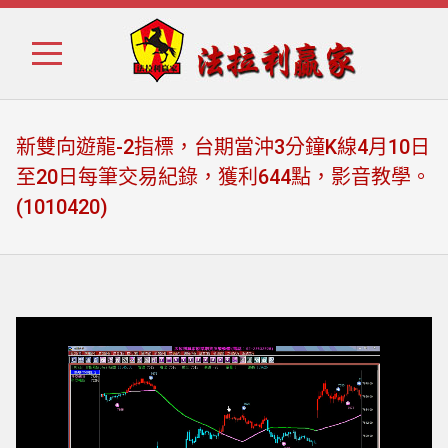
Skip
Skip
to
to
navigation
content
新雙向遊龍-2指標，台期當沖3分鐘K線4月10日
至20日每筆交易紀錄，獲利644點，影音教學。
(1010420)