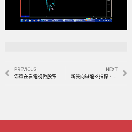
Loaded
:
Playback Rate
Unmute
100.00%
Previous
Next
PREVIOUS
NEXT
文
post:
post:
您還在看電視做股票嗎如果沒有一套好的輔助工具，您的資訊將比別人落後，如何在股市獲利按此觀看影音教學。(1010419)
新雙向遊龍-2指標，台期當沖3分鐘K線4月21日至30日每筆交易紀錄，獲利991點，影音教學。(1010430)
章
導
覽