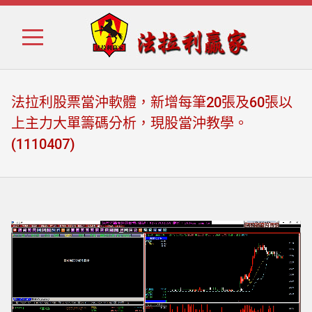
Skip
Skip
to
to
navigation
content
法拉利股票當沖軟體，新增每筆20張及60張以
上主力大單籌碼分析，現股當沖教學。
(1110407)