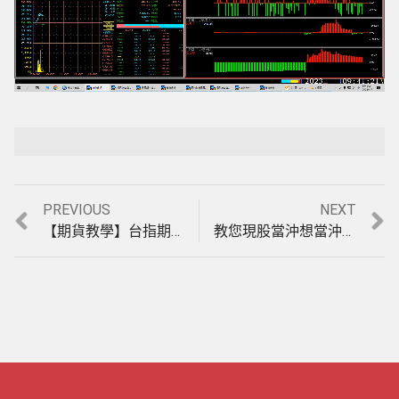
Loaded
:
Playback Rate
Unmute
20.05%
Previous
Next
PREVIOUS
NEXT
文
post:
post:
【期貨教學】台指期貨當沖盤整盤也能獲利的軟體，新增”天地軌道2分-22”指標介紹教學。(1110401)
教您現股當沖想當沖熱門股，提高勝率的方法?用”中石化” ”華航”實例股票當沖教學(1110408)
章
導
覽