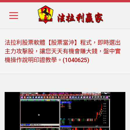
Skip
Skip
to
to
navigation
content
法拉利股票軟體【股票當沖】程式，即時選出
主力攻擊股，讓您天天有機會賺大錢，盤中實
機操作說明印證教學。(1040625)