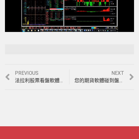
Loaded
:
Playback Rate
Unmute
7.89%
Previous
Next
PREVIOUS
NEXT
文
post:
post:
法拉利股票看盤軟體，台指期波段決策指標【富豪期指】，至6月16日近2個月操作績效，實例印證教學影音教學。(1040616)
您的期貨軟體碰到盤整盤就掛了嗎? 台灣唯一盤整盤&趨勢盤均可獲利的台指期當沖分析看盤軟體，模擬盤中操作實例印證影音教學。(1040714)
章
導
覽