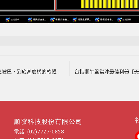
Next
文
post:
你的台指期當沖軟體趨勢盤做不到，盤整盤又被巴，到底甚麼樣的軟體可以盤整盤&趨勢盤均可獲利，12月6至8日模擬盤中操作影音教學。(1061208)
章
導
覽
順發科技股份有限公司
電話: (02)7727-0828