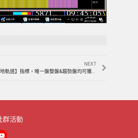
Playback Rate
Unmute
NEXT
台指期午盤當沖最佳利器【天地軌道】指標，唯一盤整盤&趨勢盤均可獲利的期貨軟體，12月14至18日(含盤後盤)模擬盤中操作影音教學。(1061218)
社群活動