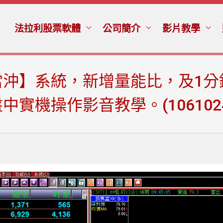
法拉利股票軟體
公司簡介
影片教學
沖】系統，新增量能比，及1分
實機操作影音教學。(1061024