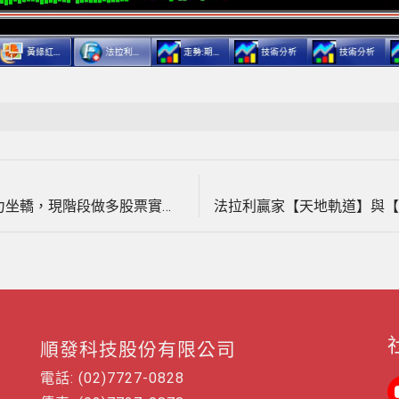
Next
文
post:
告訴您主力如何炒作股票，散戶如何跟著主力坐轎，現階段做多股票實例印證教學。(1030822)
章
導
覽
順發科技股份有限公司
電話: (02)7727-0828