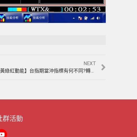
Playback Rate
Unmute
NEXT
法拉利贏家【天地軌道】與【黃綠紅動能】台指期當沖指標有何不同?轉折性(盤整盤)指標與趨勢性指標有何差異?實例印證影音教學。(1030922)
社群活動