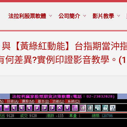
法拉利股票軟體
公司簡介
影片教學
與【黃綠紅動能】台指期當沖指
何差異?實例印證影音教學。(103