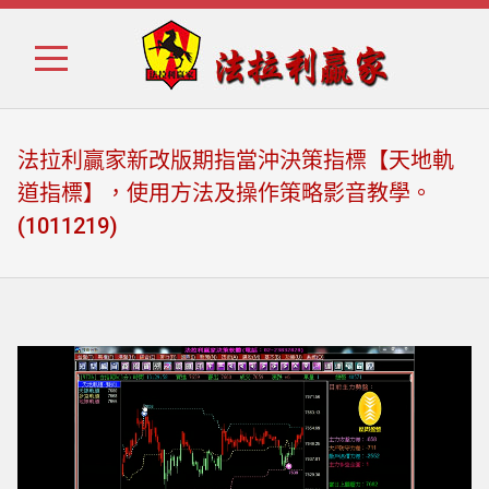
Skip
Skip
to
to
navigation
content
法拉利贏家新改版期指當沖決策指標【天地軌
道指標】，使用方法及操作策略影音教學。
(1011219)