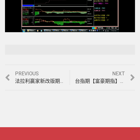
Loaded
:
Playback Rate
Unmute
100.00%
Previous
Next
PREVIOUS
NEXT
文
post:
post:
法拉利贏家新改版期指當沖決策指標【先知通道指標】，使用方法及操作策略影音教學。(1011219)
台指期【富豪期指】、【創富期指】波段指標，11月21日至12月22日交易績效印證，影音教學。(1011222)
章
導
覽