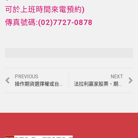
可於上班時間來電預約)
傳真號碼:(02)7727-0878
Previous
Next
PREVIOUS
NEXT
文
post:
post:
操作期貨選擇權或台指期貨波段，教您空最高買最低賺最多的方法EP.2，台指期貨【天地波段指標】。(1090930)
法拉利贏家股票、期貨軟體如何使用手機或平板即時看盤EP.2，GOOGLE CHROME桌面遠端介紹。(1090930)
章
導
覽