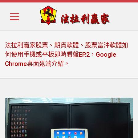
Skip
Skip
to
to
navigation
content
法拉利贏家股票、期貨軟體、股票當沖軟體如
何使用手機或平板即時看盤EP.2，Google
Chrome桌面遠端介紹。