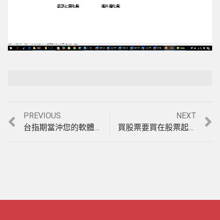
Loaded
:
Playback Rate
Unmute
100.00%
Previous
Next
PREVIOUS
NEXT
文
post:
post:
台指期當沖您的軟體碰到盤整盤就掛了嗎? 【天地軌道】唯一盤整盤&趨勢盤均可操作的期貨看盤軟體，模擬7月4日至6日盤中操作影音教學。(1060706)
買股票要買在股票起漲點，賣股票要賣在股票起跌點，法拉利股票軟體，讓您與主力底部同步進場，頭部與主力同步出場，近日主力進場股實例教學。(1060616)
章
導
覽