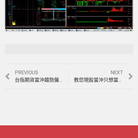
Loaded
:
Playback Rate
Unmute
8.52%
Previous
Next
PREVIOUS
NEXT
文
post:
post:
台指期貨當沖趨勢盤賺最多，盤整盤一樣賺的期貨當沖軟體，10月13至14日模擬期貨教學。(1101014)
教您現股當沖只想當沖同一檔股票，提高勝率的方法?用”萬海”盤中實例股票當沖教學(1101028)
章
導
覽