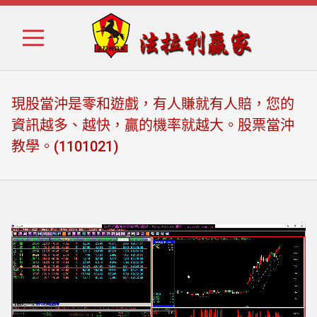
Skip
Skip
to
to
navigation
content
現股當沖是零和遊戲，有人賺就有人賠，您的
資訊越多、越快，贏的機率就越大。股票當沖
教學。(1101021)