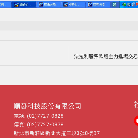
Loaded
:
100.00%
Next
文
post:
法拉利股票軟體主力進場交易
章
導
覽
順發科技股份有限公司
電話: (02)7727-0828
傳真: (02)7727-0878
新北市新莊區新北大道三段3號8樓B7