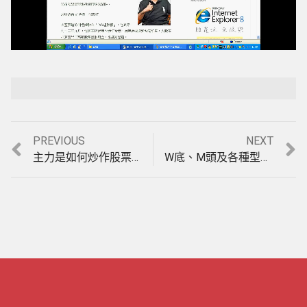
Loaded
:
Playback Rate
Unmute
100.00%
Previous
Next
PREVIOUS
NEXT
文
post:
post:
主力是如何炒作股票及坑殺散戶？
W底、M頭及各種型態選股功能
章
導
覽