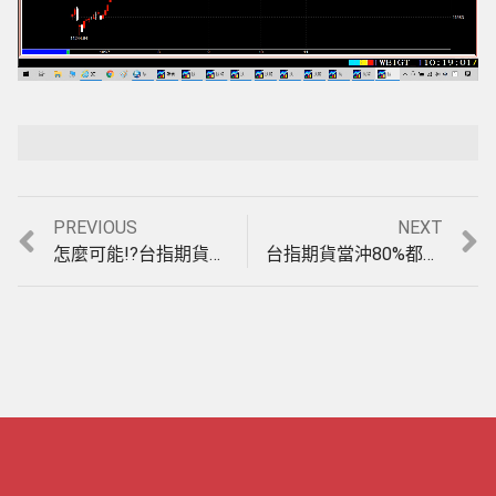
Loaded
:
Playback Rate
Unmute
15.78%
Previous
Next
PREVIOUS
NEXT
文
post:
post:
怎麼可能!?台指期貨當沖3天盤整盤可以大賺300點(收盤價計算)?11月23日至25日期貨教學。(1091125)
台指期貨當沖80%都是盤整盤，您的軟體遇到盤整盤就大賠嗎?為什麼法拉利還是大賺?12月7至8日模擬教學。(1091208)
章
導
覽