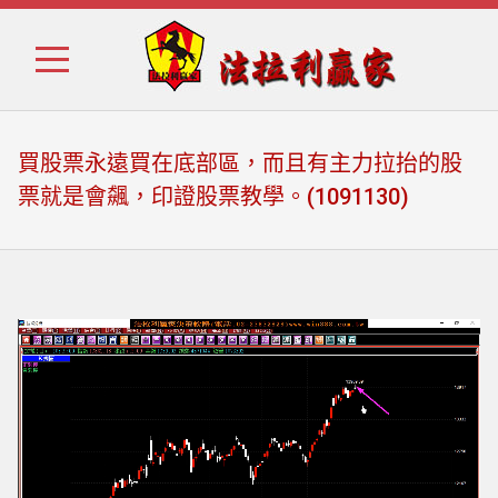
Skip
Skip
to
to
navigation
content
買股票永遠買在底部區，而且有主力拉抬的股
票就是會飆，印證股票教學。(1091130)