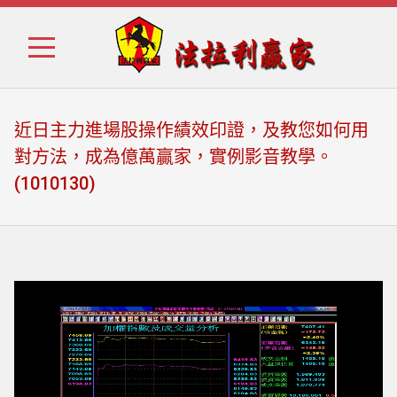
Skip
Skip
to
to
navigation
content
近日主力進場股操作績效印證，及教您如何用
對方法，成為億萬贏家，實例影音教學。
(1010130)