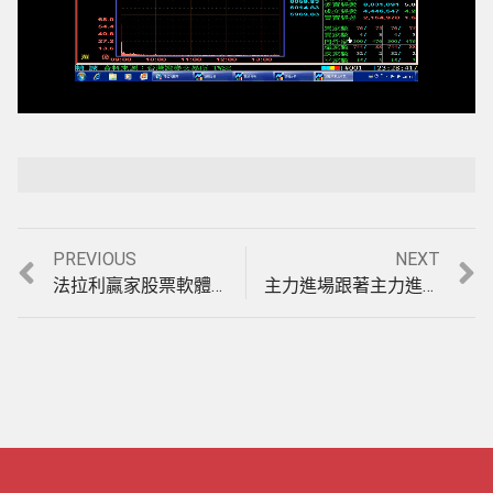
Loaded
:
Playback Rate
Unmute
100.00%
Previous
Next
PREVIOUS
NEXT
文
post:
post:
法拉利贏家股票軟體近日主力進場股，及教您如何用對方法，成為億萬贏家，實例印證影音教學。(1010117)
主力進場跟著主力進，主力出場跟著主力出，用最簡單的傻瓜操作法跟著主力賺大錢，影音印證教學。(1010201)
章
導
覽