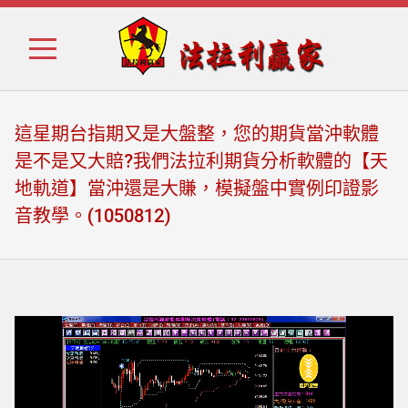
Skip
Skip
to
to
navigation
content
這星期台指期又是大盤整，您的期貨當沖軟體
是不是又大賠?我們法拉利期貨分析軟體的【天
地軌道】當沖還是大賺，模擬盤中實例印證影
音教學。(1050812)