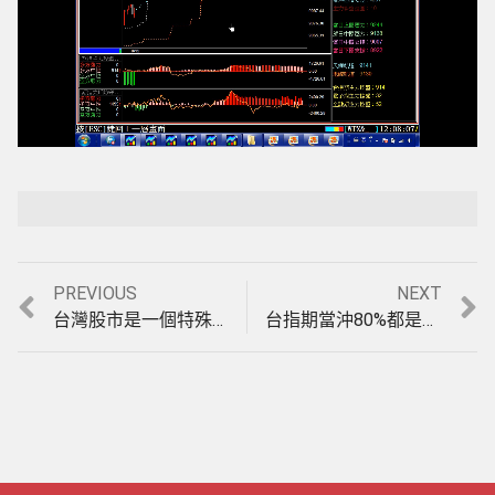
Loaded
:
Playback Rate
Unmute
100.00%
Previous
Next
PREVIOUS
NEXT
文
post:
post:
台灣股市是一個特殊的市場，有主力的股票才會飆，法拉利股票看盤分析軟體，只做底部有主力進場最會飆的那一段，實例印證教學。(1050801)
台指期當沖80%都是盤整盤，您的軟體碰到盤整盤就掛了嗎?唯一盤整盤&趨勢盤均可操作的期貨分析軟體，模擬盤中操作實例印證影音教學。(1050819)
章
導
覽