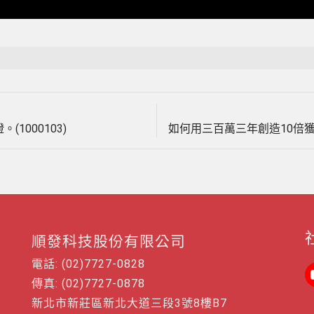
Loaded
:
100.00%
Next
文
post:
000103)
章
導
覽
順發科技股份有限公司
電話: (02)7727-0828
傳真: (02)7727-0878
新北市新莊區新北大道三段3號8樓B7