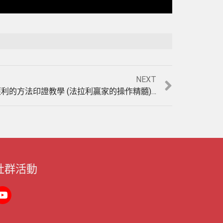
Playback Rate
Unmute
NEXT
如何用三百萬三年創造10倍獲利的方法印證教學 (法拉利贏家的操作精髓)(1000119)
社群活動