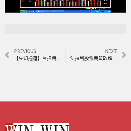
Loaded
:
Playback Rate
Unmute
100.00%
Previous
Next
PREVIOUS
NEXT
文
post:
post:
【先知通道】台指期當沖指標，4月1日至3日操作績效，實例說明影音教學。(1020403)
法拉利股票期貨軟體，【天地軌道】台指期當沖指標，4月8日至15日操作績效，實例說明影音教學。(1020415)
章
導
覽