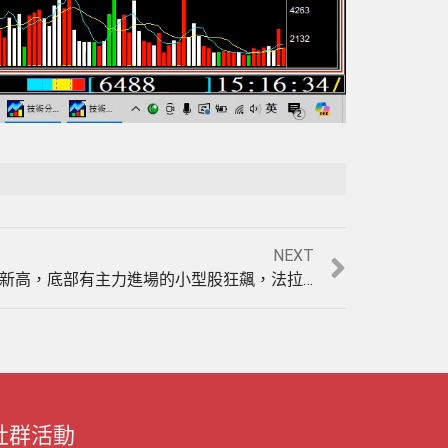
Playback Rate
Unmute
NEXT
【AI選飆股】加權指數創歷史新高，底部有主力進場的小型股狂飆，法拉利精準選股實戰教學。(1130617)《股票教學》《股票選股軟體》《股票當沖》《股市分析軟體》
社群活動