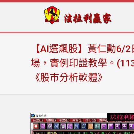
Skip
Skip
to
to
navigation
content
【AI選飆股】黃仁勳6
場，實例印證教學。(11
《股市分析軟體》