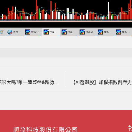
Loaded
:
100.00%
Next
文
post:
【台指期貨當沖】您用的軟體碰到盤整盤就賠很大嗎?唯一盤整盤&趨勢盤均可操作的期貨軟體，5月20日至24日實戰教學。(1030524) ｜當沖｜夜盤｜台指期夜盤｜當沖教學｜期貨當沖技巧｜期貨當沖｜期貨教學｜期貨軟體
章
導
覽
順發科技股份有限公司