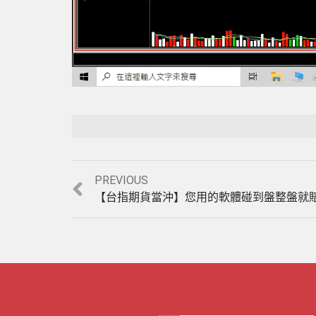
Previous
PREVIOUS
post: