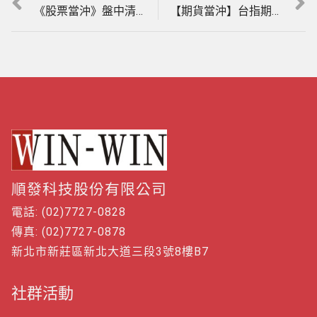
文
post:
post:
《股票當沖》盤中清楚看到〝神達〞主力大單多空方向，你不用每天玩〝猜猜看〞，讓你知道當天要做多還是要做空，盤中實例教學。(1131217) 股票當沖技巧〡股票當沖軟體〡現股當沖教學〡股票當沖秘訣
【期貨當沖】台指期貨當沖80%都是盤整盤，全台唯一盤整盤&趨勢盤均可操作的期貨軟體，2月3至6日模擬期貨教學。(1140206) ｜期貨軟體｜當沖｜夜盤｜台指期夜盤｜當沖教學｜期貨當沖技巧｜期貨當沖｜期貨教學
章
導
覽
順發科技股份有限公司
電話: (02)7727-0828
傳真: (02)7727-0878
新北市新莊區新北大道三段3號8樓B7
社群活動