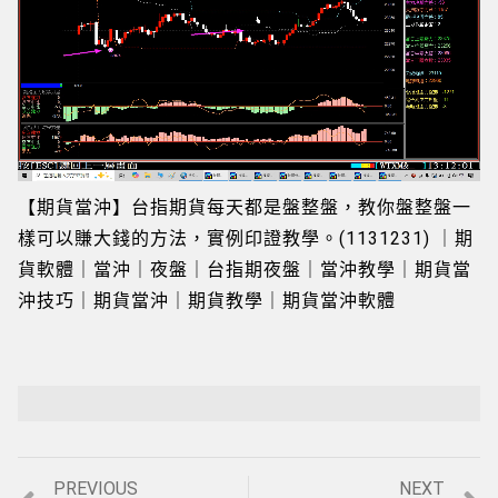
Loaded
:
Playback Rate
Unmute
4.78%
【期貨當沖】台指期貨每天都是盤整盤，教你盤整盤一
樣可以賺大錢的方法，實例印證教學。(1131231) ｜期
貨軟體｜當沖｜夜盤｜台指期夜盤｜當沖教學｜期貨當
沖技巧｜期貨當沖｜期貨教學｜期貨當沖軟體
Previous
Next
PREVIOUS
NEXT