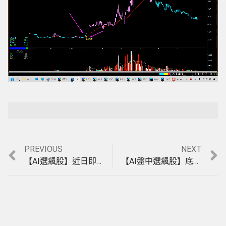
Loaded
:
Playback Rate
Unmute
10.64%
Previous
Next
PREVIOUS
NEXT
文
post:
post:
【AI選飆股】近日即將大漲！再不趕快就要錯過了！主力準備拉抬的跡象，讓主力幫你抬轎，跟著主力賺大錢，吃主力豆腐。(1140623)｜股票入門｜股票教學｜股票當沖｜股市分析教學｜股票看軟體
【AI盤中選飆股】底部有主力進場的中小型股狂飆，如何精準掌握主力資金流向，跟著主力底部進場快速獲利。(1140818) ｜股票教學｜股票軟體｜股票選股｜股市分析教學｜股票看軟體｜股票當沖
章
導
覽