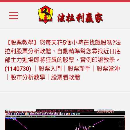
Skip
Skip
to
to
navigation
content
【股票教學】您每天花5個小時在找飆股嗎?法
拉利股票分析軟體，自動精準幫您尋找近日底
部主力進場即將狂飆的股票，實例印證教學。
(1140730) ｜股票入門｜股票新手｜股票當沖
｜股市分析教學｜股票看軟體