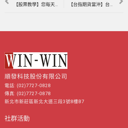
文
post:
post:
【股票教學】您每天花5個小時在找飆股嗎?法拉利股票分析軟體，自動精準幫您尋找近日底部主力進場即將狂飆的股票，實例印證教學。(1140730) ｜股票入門｜股票新手｜股票當沖｜股市分析教學｜股票看軟體
【台指期貨當沖】台指期貨每天都是盤整盤，教你盤整盤一樣可以賺大錢的方法，實例印證教學。(1140903) #期貨軟體#當沖#夜盤#台指期夜盤#當沖教學#期貨當沖技巧#期貨當沖#期貨教學
章
導
覽
順發科技股份有限公司
電話: (02)7727-0828
傳真: (02)7727-0878
新北市新莊區新北大道三段3號8樓B7
社群活動