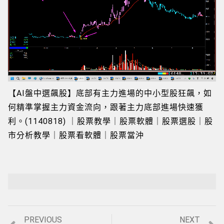
Loaded
:
Playback Rate
Unmute
11.09%
【AI盤中選飆股】底部有主力進場的中小型股狂飆，如
何精準掌握主力資金流向，跟著主力底部進場快速獲
利。(1140818) ｜股票教學｜股票軟體｜股票選股｜股
市分析教學｜股票看軟體｜股票當沖
Previous
Next
PREVIOUS
NEXT